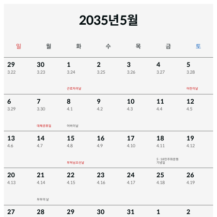
2035년
5월
일
월
화
수
목
금
토
29
30
1
2
3
4
5
3.22
3.23
3.24
3.25
3.26
3.27
3.28
근로자의날
어린이날
6
7
8
9
10
11
12
3.29
3.30
4.1
4.2
4.3
4.4
4.5
대체공휴일
어버이날
13
14
15
16
17
18
19
4.6
4.7
4.8
4.9
4.10
4.11
4.12
5·18민주화운동
부처님오신날
기념일
20
21
22
23
24
25
26
4.13
4.14
4.15
4.16
4.17
4.18
4.19
부부의 날
27
28
29
30
31
1
2