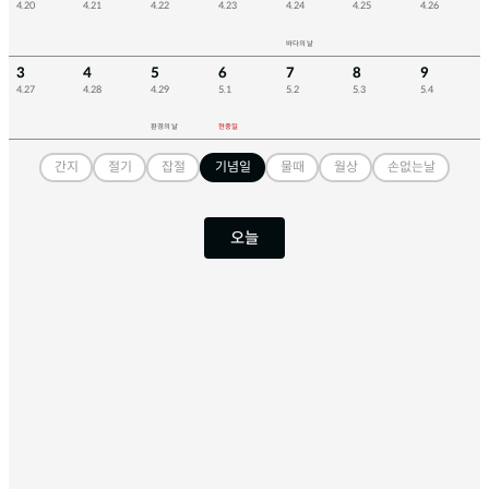
4.20
4.21
4.22
4.23
4.24
4.25
4.26
바다의 날
3
4
5
6
7
8
9
4.27
4.28
4.29
5.1
5.2
5.3
5.4
환경의 날
현충일
간지
절기
잡절
기념일
물때
월상
손없는날
오늘