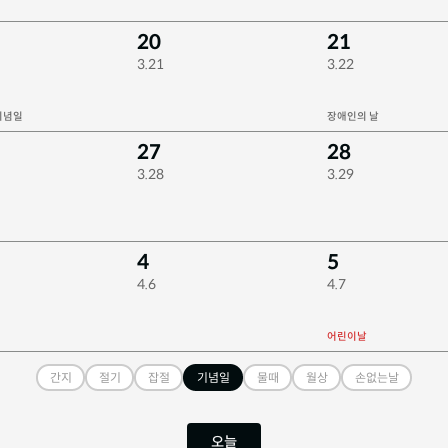
20
21
3.21
3.22
 기념일
장애인의 날
27
28
3.28
3.29
4
5
4.6
4.7
어린이날
간지
절기
잡절
기념일
물때
월상
손없는날
오늘