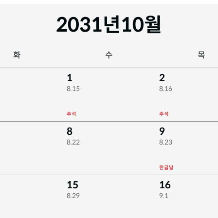
2031년
10월
화
수
목
1
2
8.15
8.16
추석
추석
8
9
8.22
8.23
한글날
15
16
8.29
9.1