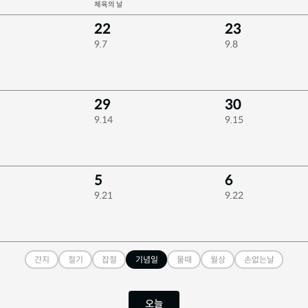
체육의 날
22
23
9.7
9.8
29
30
9.14
9.15
5
6
9.21
9.22
간지
절기
잡절
기념일
물때
월상
손없는날
오늘