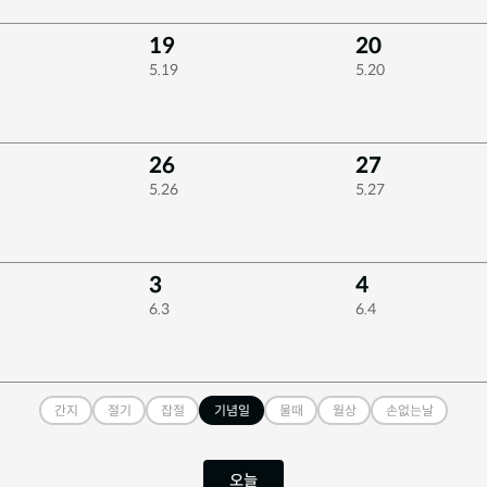
19
20
5.19
5.20
26
27
5.26
5.27
일
3
4
6.3
6.4
간지
절기
잡절
기념일
물때
월상
손없는날
오늘