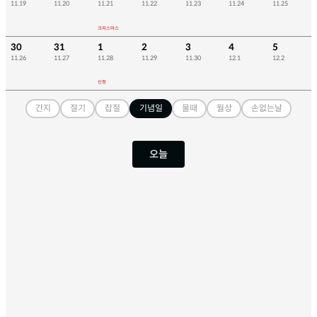
11.19
11.20
11.21
11.22
11.23
11.24
11.25
크리스마스
30
31
1
2
3
4
5
11.26
11.27
11.28
11.29
11.30
12.1
12.2
신정
간지
절기
잡절
기념일
물때
월상
손없는날
오늘