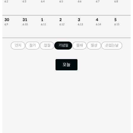
6.2
6.3
6.4
6.5
6.6
6.7
6.8
30
31
1
2
3
4
5
6.9
6.10
6.11
6.12
6.13
6.14
6.15
간지
절기
잡절
기념일
물때
월상
손없는날
오늘