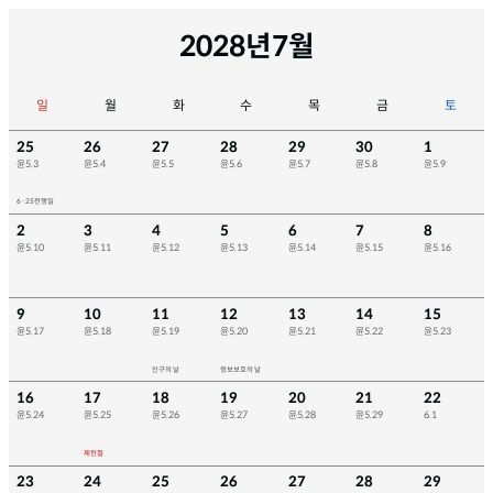
2028년
7월
일
월
화
수
목
금
토
25
26
27
28
29
30
1
윤5.3
윤5.4
윤5.5
윤5.6
윤5.7
윤5.8
윤5.9
6·25전쟁일
2
3
4
5
6
7
8
윤5.10
윤5.11
윤5.12
윤5.13
윤5.14
윤5.15
윤5.16
9
10
11
12
13
14
15
윤5.17
윤5.18
윤5.19
윤5.20
윤5.21
윤5.22
윤5.23
인구의 날
정보보호의 날
16
17
18
19
20
21
22
윤5.24
윤5.25
윤5.26
윤5.27
윤5.28
윤5.29
6.1
제헌절
23
24
25
26
27
28
29