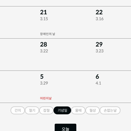
21
22
3.15
3.16
장애인의 날
28
29
3.22
3.23
5
6
3.29
4.1
어린이날
간지
절기
잡절
기념일
물때
월상
손없는날
오늘