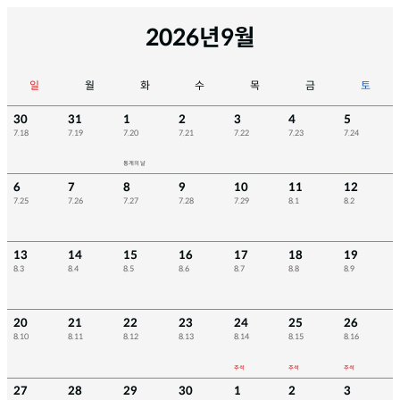
2026년
9월
일
월
화
수
목
금
토
30
31
1
2
3
4
5
7.18
7.19
7.20
7.21
7.22
7.23
7.24
통계의 날
6
7
8
9
10
11
12
7.25
7.26
7.27
7.28
7.29
8.1
8.2
13
14
15
16
17
18
19
8.3
8.4
8.5
8.6
8.7
8.8
8.9
20
21
22
23
24
25
26
8.10
8.11
8.12
8.13
8.14
8.15
8.16
추석
추석
추석
27
28
29
30
1
2
3