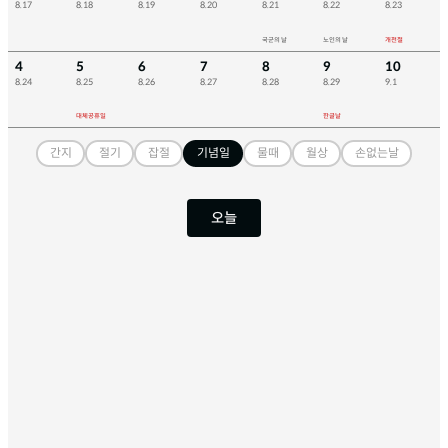
8.17
8.18
8.19
8.20
8.21
8.22
8.23
국군의 날
노인의 날
개천절
4
5
6
7
8
9
10
8.24
8.25
8.26
8.27
8.28
8.29
9.1
대체공휴일
한글날
간지
절기
잡절
기념일
물때
월상
손없는날
오늘