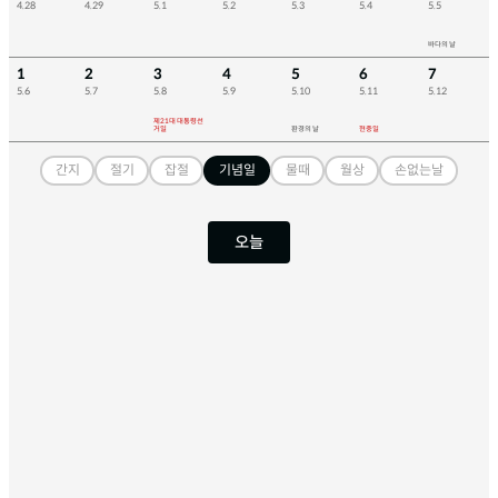
4.28
4.29
5.1
5.2
5.3
5.4
5.5
바다의 날
1
2
3
4
5
6
7
5.6
5.7
5.8
5.9
5.10
5.11
5.12
제21대 대통령선
거일
환경의 날
현충일
간지
절기
잡절
기념일
물때
월상
손없는날
오늘