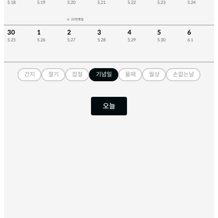
5.18
5.19
5.20
5.21
5.22
5.23
5.24
6·25전쟁일
30
1
2
3
4
5
6
5.25
5.26
5.27
5.28
5.29
5.30
6.1
간지
절기
잡절
기념일
물때
월상
손없는날
오늘