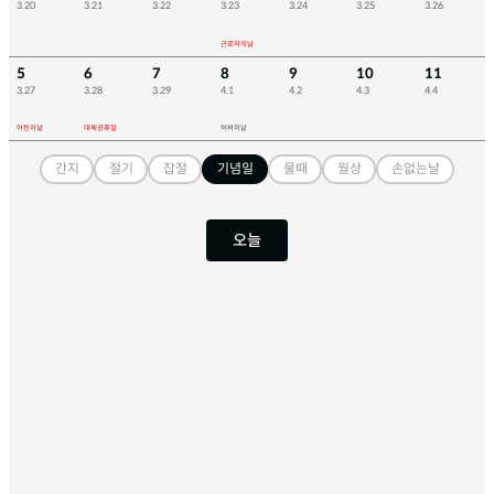
3.20
3.21
3.22
3.23
3.24
3.25
3.26
근로자의날
5
6
7
8
9
10
11
3.27
3.28
3.29
4.1
4.2
4.3
4.4
어린이날
대체공휴일
어버이날
간지
절기
잡절
기념일
물때
월상
손없는날
오늘