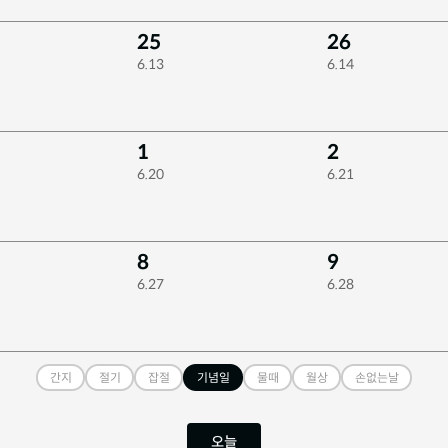
25
26
6.13
6.14
1
2
6.20
6.21
8
9
6.27
6.28
간지
절기
잡절
기념일
물때
월상
손없는날
오늘