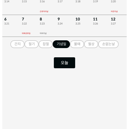
3.14
3.15
3.16
3.17
3.18
3.19
3.20
근로자의날
어린이날
6
7
8
9
10
11
12
3.21
3.22
3.23
3.24
3.25
3.26
3.27
대체공휴일
어버이날
간지
절기
잡절
기념일
물때
월상
손없는날
오늘